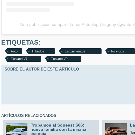
Una publicación compartida por Autoblog Uruguay (@autob
ETIQUETAS:
Foton
Híbridos
Lanzamientos
Pick-ups
Tunland V7
Tunland V9
SOBRE EL AUTOR DE ESTE ARTÍCULO
ARTÍCULOS RELACIONADOS:
Probamos al Soueast S06:
La
nueva familia con la misma
Je
esencia