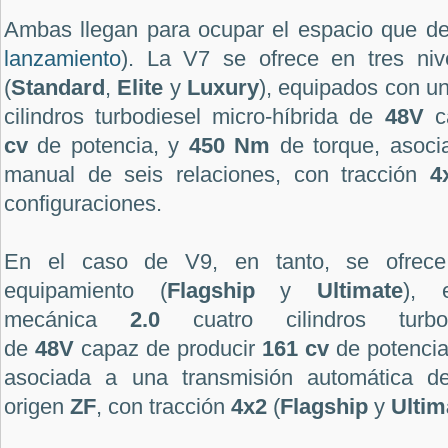
Ambas llegan
para ocupar el espacio que d
lanzamiento
). La V7 se ofrece en tres niv
(
Standard
,
Elite
y
Luxury
), equipados con 
cilindros turbodiesel micro-híbrida de
48V
ca
cv
de potencia, y
450
Nm
de torque, asoci
manual de seis relaciones, con tracción
4
configuraciones.
En el caso de V9, en tanto, se ofrece
equipamiento (
Flagship
y
Ultimate
), 
mecánica
2.0
cuatro cilindros turbodi
de
48V
capaz de producir
161 cv
de potencia
asociada a una transmisión automática d
origen
ZF
, con tracción
4x2
(
Flagship
y
Ultim