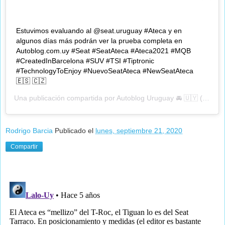
Estuvimos evaluando al @seat.uruguay #Ateca y en
algunos días más podrán ver la prueba completa en
Autoblog.com.uy #Seat #SeatAteca #Ateca2021 #MQB
#CreatedInBarcelona #SUV #TSI #Tiptronic
#TechnologyToEnjoy #NuevoSeatAteca #NewSeatAteca
🇪🇸 🇨🇿
Una publicación compartida por
Autoblog Uruguay 🚘 🇺🇾
(@autobloguy) el
Rodrigo Barcia
Publicado el
lunes, septiembre 21, 2020
Compartir