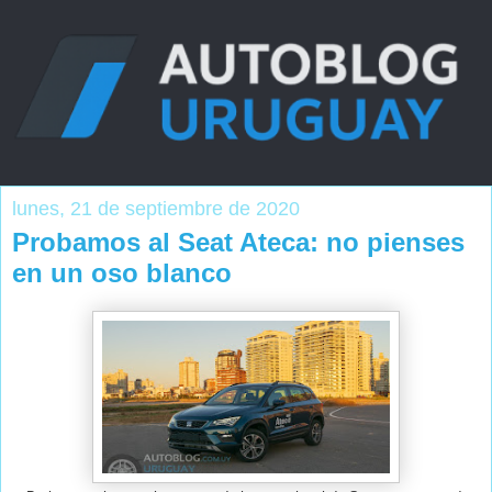
lunes, 21 de septiembre de 2020
Probamos al Seat Ateca: no pienses
en un oso blanco