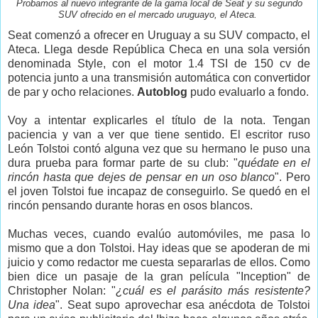
Probamos al nuevo integrante de la gama local de Seat y su segundo
SUV ofrecido en el mercado uruguayo, el Ateca.
Seat comenzó a ofrecer en Uruguay a su SUV compacto, el
Ateca. Llega desde República Checa en una sola versión
denominada Style, con el motor 1.4 TSI de 150 cv de
potencia junto a una transmisión automática con convertidor
de par y ocho relaciones.
Autoblog
pudo evaluarlo a fondo.
Voy a intentar explicarles el título de la nota. Tengan
paciencia y van a ver que tiene sentido. El escritor ruso
León Tolstoi contó alguna vez que su hermano le puso una
dura prueba para formar parte de su club: "
quédate en el
rincón hasta que dejes de pensar en un oso blanco
". Pero
el joven Tolstoi fue incapaz de conseguirlo. Se quedó en el
rincón pensando durante horas en osos blancos.
Muchas veces, cuando evalúo automóviles, me pasa lo
mismo que a don Tolstoi. Hay ideas que se apoderan de mi
juicio y como redactor me cuesta separarlas de ellos. Como
bien dice un pasaje de la gran película "Inception" de
Christopher Nolan: "
¿cuál es el parásito más resistente?
Una idea
". Seat supo aprovechar esa anécdota de Tolstoi