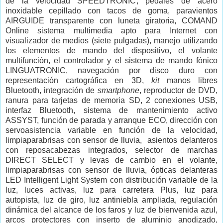
de la velocidad SPEEDTRONIC, pedales de acero
inoxidable cepillado con tacos de goma, paravientos
AIRGUIDE transparente con luneta giratoria, COMAND
Online sistema multimedia apto para Internet con
visualizador de medios (siete pulgadas), manejo utilizando
los elementos de mando del dispositivo, el volante
multifunción, el controlador y el sistema de mando fónico
LINGUATRONIC, navegación por disco duro con
representación cartográfica en 3D,
kit
manos libres
Bluetooth, integración de
smartphone
, reproductor de DVD,
ranura para tarjetas de memoria SD, 2 conexiones USB,
interfaz Bluetooth, sistema de mantenimiento activo
ASSYST, función de parada y arranque ECO, dirección con
servoasistencia variable en función de la velocidad,
limpiaparabrisas con sensor de lluvia, asientos delanteros
con reposacabezas integrados, selector de marchas
DIRECT SELECT y levas de cambio en el volante,
limpiaparabrisas con sensor de lluvia, ópticas delanteras
LED Intelligent Light System con distribución variable de la
luz, luces activas, luz para carretera Plus, luz para
autopista, luz de giro, luz antiniebla ampliada, regulación
dinámica del alcance de los faros y luz de bienvenida azul,
arcos protectores con inserto de aluminio anodizado,