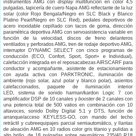
instrumentos AMG con
display
multifunción en color 4,5
pulgadas, tapicería de cuero Napa AMG reflectante de la luz
solar (color Rojo Bengala/Negro en SLC Black y Blanco
Platino Pearl/Negro en SLC Red), pedales deportivos de
acero inoxidable cepillado con tacos de goma, dirección
paramétrica deportiva AMG con servoasistencia variable en
función de la velocidad, discos de freno delanteros
ventilados y perforados AMG, tren de rodaje deportivo AMG,
interruptor DYNAMIC SELECT con cinco programas de
conducción (ECO, Confort, Sport, Sport+ e Individual),
calefacción integrada en el reposacabezas AIRSCARF para
conductor y acompañante, asistente de estacionamiento
con ayuda activa con PARKTRONIC, iluminación de
ambiente (rojo solar, azul polar y blanco polar), asientos
calefaccionados, paquete de iluminación interior
LED, sistema de sonido harman/kardon Logic 7 con
amplificador DSP de 10 canales y
booster
de 2 canales con
una potencia total de 500 vatios en combinación con 10
altavoces, sonido Dolby Digital 5.1 y DTS, función de
arranque/acceso KEYLESS-GO, con mando del techo
retráctil y cubreequipajes parcial semiautomático, y llantas
de aleación AMG en 10 radios color gris titanio y pulidas a
alto brillo, de 18 pulgadas sobre neumáticos 235/40 R18