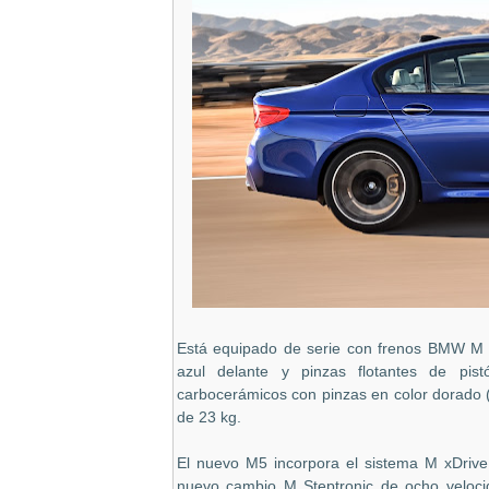
Está equipado de serie con frenos BMW M 
azul delante y pinzas flotantes de pis
carbocerámicos con pinzas en color dorado 
de 23 kg.
El nuevo M5 incorpora el sistema M xDrive
nuevo cambio M Steptronic de ocho velocid