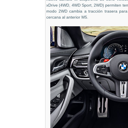
xDrive (4WD, 4WD Sport, 2WD) permiten tener
modo 2WD cambia a tracción trasera para 
cercana al anterior M5.