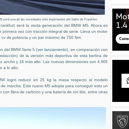
5 será una de las novedades más importantes del Salón de Frankfurt.
Frankfurt será la sexta generación del BMW M5. Ahora es
primera vez con tracción integral de serie. Lleva un motor
0 cv de potencia y un par máximo de 750 Nm.
ón del BMW Serie 5 (
ver lanzamiento
), en comparación con
 redacción) de la versión más deportiva de esta berlina de
 ancho y 16 más alto. Las nuevas dimensiones son 4.965
a lo alto.
W logró reducir en 25 kg la masa respecto al modelo
 de marcha. Este nuevo M5 adopta para conseguir esto un
 con fibra de carbono y una batería de ion litio, entre otras