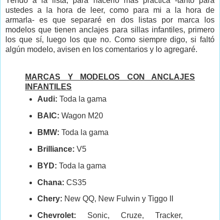
Yendo a la lista, para hacerlo más práctica -tanto para
ustedes a la hora de leer, como para mi a la hora de
armarla- es que separaré en dos listas por marca los
modelos que tienen anclajes para sillas infantiles, primero
los que sí, luego los que no. Como siempre digo, si faltó
algún modelo, avisen en los comentarios y lo agregaré.
MARCAS Y MODELOS CON ANCLAJES
INFANTILES
Audi:
Toda la gama
BAIC:
Wagon M20
BMW:
Toda la gama
Brilliance:
V5
BYD:
Toda la gama
Chana:
CS35
Chery:
New QQ, New Fulwin y Tiggo II
Chevrolet:
Sonic, Cruze, Tracker,