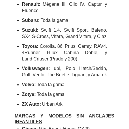
Renault:
Mégane III, Clio IV, Captur, y
Fluence
Subaru:
Toda la gama
Suzuki:
Swift 1.4, Swift Sport, Baleno,
SX4 S-Cross, Vitara, Grand Vitara, y Ciaz
Toyota:
Corolla, 86, Prius, Camry, RAV4,
4Runner, Hilux Cabina Doble, y
Land Criuser (Prado y 200)
Volkswagen:
up!, Polo Hatch/Sedán,
Golf, Vento, The Beetle, Tiguan, y Amarok
Volvo:
Toda la gama
Zotye:
Toda la gama
ZX Auto:
Urban Ark
MARCAS Y MODELOS SIN ANCLAJES
INFANTILES
Chana:
Mini Benni, Honor, CX20