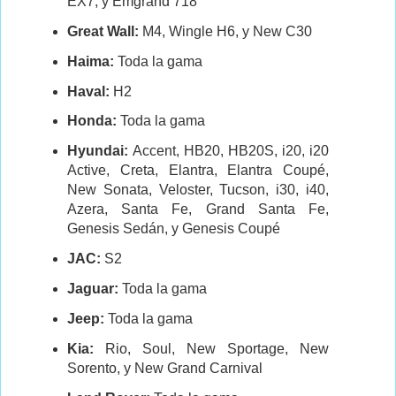
EX7, y Emgrand 718
Great Wall:
M4, Wingle H6, y New C30
Haima:
Toda la gama
Haval:
H2
Honda:
Toda la gama
Hyundai:
Accent, HB20, HB20S, i20, i20
Active, Creta, Elantra, Elantra Coupé,
New Sonata, Veloster, Tucson, i30, i40,
Azera, Santa Fe, Grand Santa Fe,
Genesis Sedán, y Genesis Coupé
JAC:
S2
Jaguar:
Toda la gama
Jeep:
Toda la gama
Kia:
Rio, Soul, New Sportage, New
Sorento, y New Grand Carnival