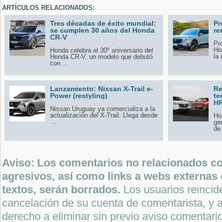
ARTÍCULOS RELACIONADOS:
Tres décadas de éxito mundial:
Pr
se cumplen 30 años del Honda
re
CR-V
Pr
Ho
Honda celebra el 30º aniversario del
la 
Honda CR-V, un modelo que debutó
con ...
Lanzamiento: Nissan X-Trail e-
Re
Power (restyling)
te
HR
Nissan Uruguay ya comercializa a la
actualización del X-Trail. Llega desde
Ho
...
ge
de 
Aviso: Los comentarios no relacionados con
agresivos, así como links a webs externas 
textos, serán borrados.
Los usuarios reincide
cancelación de su cuenta de comentarista, y a
derecho a eliminar sin previo aviso comentari