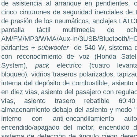
de asistencia al arranque en pendientes, 
cinco cinturones de seguridad inerciales de 
de presión de los neumáticos, anclajes LATCH 
pantalla táctil multimedia de o
AM/FM/MP3/WMA/Aux-In/3USB/Bluetoo
parlantes +
subwoofer
de 540 W, sistema 
con reconocimiento de voz (Honda Satelli
System),
pack
eléctrico (cuatro levanta
bloqueo), vidrios traseros polarizados, tapiz
interna del depósito de combustible, asiento 
en diez vías, asiento del pasajero con regulac
vías, asiento trasero rebatible 60
almacenamiento debajo del asiento y modo "Ta
interno con anti-encandilamiento au
encendido/apagado del motor, encendido de
sistema de detección de ángulo ciego dere