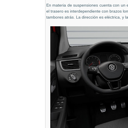
En materia de suspensiones cuenta con un e
el trasero es interdependiente con brazos lon
tambores atrás. La dirección es eléctrica, y l