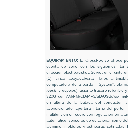
EQUIPAMIENTO:
El CrossFox se ofrece po
cuenta de serie con los siguientes ítems
dirección electroasistida Servotronic, cinturo
(1), cinco apoyacabezas, faros antinieb
computadora de a bordo "I-System", alarm
touch
, y espejos), asiento trasero rebatible
320G con AM/FM/CD/MP3/SD/USB/Aux-In/iPo
en altura de la butaca del conductor, co
acondicionado, apertura interna del portón t
multifunción en cuero con regulación en altu
automático, sensores de estacionamiento dela
aluminio, molduras y estriberas satinadas, 