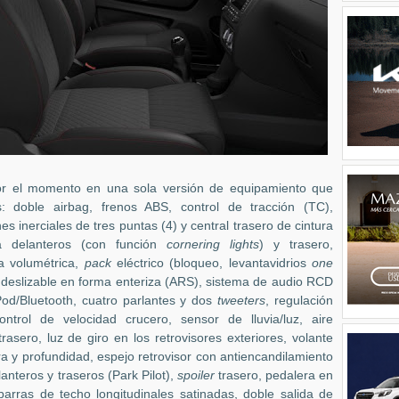
r el momento en una sola versión de equipamiento que
: doble airbag, frenos ABS, control de tracción (TC),
nes inerciales de tres puntas (4) y central trasero de cintura
la delanteros (con función
cornering lights
) y trasero,
a volumétrica,
pack
eléctrico (bloqueo, levantavidrios
one
 y deslizable en forma enteriza (ARS), sistema de audio RCD
d/Bluetooth, cuatro parlantes y dos
tweeters
, regulación
ntrol de velocidad crucero, sensor de lluvia/luz, aire
rasero, luz de giro en los retrovisores exteriores, volante
ra y profundidad, espejo retrovisor con antiencandilamiento
nteros y traseros (Park Pilot),
spoiler
trasero, pedalera en
barras de techo longitudinales satinadas, doble salida de