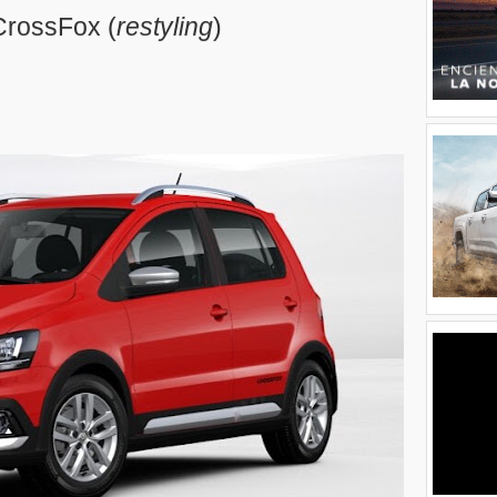
CrossFox (
restyling
)