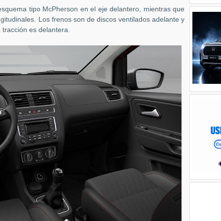
squema tipo McPherson en el eje delantero, mientras que
gitudinales. Los frenos son de discos ventilados adelante y
a tracción es delantera.