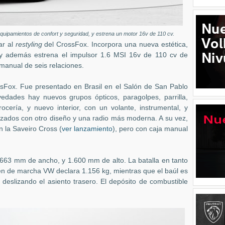
ipamientos de confort y seguridad, y estrena un motor 16v de 110 cv.
ar al
restyling
del CrossFox
. Incorpora una nueva estética,
 y además estrena el impulsor 1.6 MSI 16v de 110 cv de
manual de seis relaciones.
ssFox. Fue presentado en Brasil en el Salón de San Pablo
vedades hay nuevos grupos ópticos, paragolpes, parrilla,
ocería, y nuevo interior, con un volante, instrumental, y
izados con otro diseño y una radio más moderna. A su vez,
n la Saveiro Cross (
ver lanzamiento
), pero con caja manual
663 mm de ancho, y 1.600 mm de alto. La batalla en tanto
n de marcha VW declara 1.156 kg, mientras que el baúl es
s deslizando el asiento trasero. El depósito de combustible