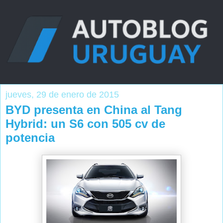
jueves, 29 de enero de 2015
BYD presenta en China al Tang
Hybrid: un S6 con 505 cv de
potencia