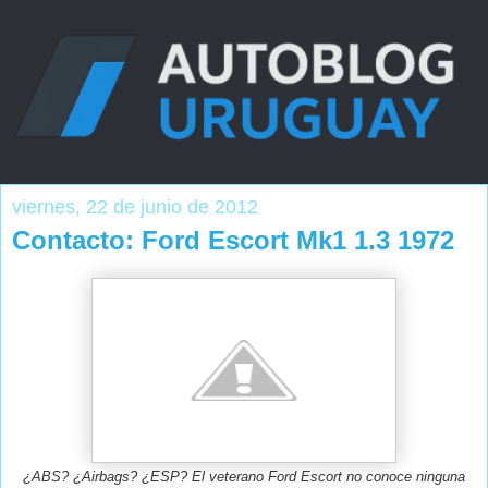
viernes, 22 de junio de 2012
Contacto: Ford Escort Mk1 1.3 1972
¿ABS? ¿Airbags? ¿ESP? El veterano Ford Escort no conoce ninguna