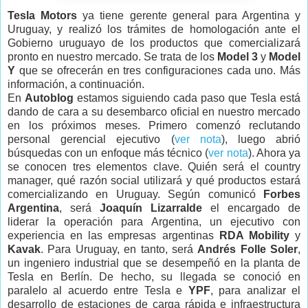
Tesla Motors
ya tiene gerente general para Argentina y
Uruguay, y realizó los trámites de homologación ante el
Gobierno uruguayo de los productos que comercializará
pronto en nuestro mercado. Se trata de los
Model 3
y
Model
Y
que se ofrecerán en tres configuraciones cada uno. Más
información, a continuación.
En
Autoblog
estamos siguiendo cada paso que Tesla está
dando de cara a su desembarco oficial en nuestro mercado
en los próximos meses. Primero comenzó reclutando
personal gerencial ejecutivo (
ver nota
), luego abrió
búsquedas con un enfoque más técnico (
ver nota
). Ahora ya
se conocen tres elementos clave. Quién será el country
manager, qué razón social utilizará y qué productos estará
comercializando en Uruguay. Según comunicó
Forbes
Argentina
, será
Joaquín Lizarralde
el encargado de
liderar la operación para Argentina, un ejecutivo con
experiencia en las empresas argentinas
RDA Mobility
y
Kavak
. Para Uruguay, en tanto, será
Andrés Folle Soler
,
un ingeniero industrial que se desempeñó en la planta de
Tesla en Berlín. De hecho, su llegada se conoció en
paralelo al acuerdo entre Tesla e
YPF
, para analizar el
desarrollo de estaciones de carga rápida e infraestructura