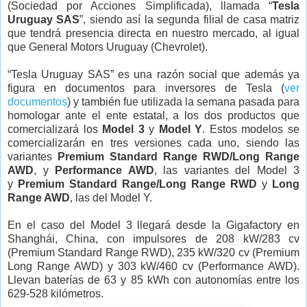
(Sociedad por Acciones Simplificada), llamada “
Tesla
Uruguay SAS
”, siendo así la segunda filial de casa matriz
que tendrá presencia directa en nuestro mercado, al igual
que General Motors Uruguay (Chevrolet).
“Tesla Uruguay SAS” es una razón social que además ya
figura en documentos para inversores de Tesla (
ver
documentos
) y también fue utilizada la semana pasada para
homologar ante el ente estatal, a los dos productos que
comercializará los
Model 3
y
Model Y
. Estos modelos se
comercializarán en tres versiones cada uno, siendo las
variantes
Premium Standard Range RWD/
Long Range
AWD
,
y
Performance AWD
, las variantes del Model 3
y
Premium Standard Range/
Long Range RWD
y
Long
Range AWD
, las del Model Y.
En el caso del Model 3 llegará desde la Gigafactory en
Shanghái, China, con impulsores de 208 kW/283 cv
(Premium Standard Range RWD), 235 kW/320 cv (Premium
Long Range AWD) y 303 kW/460 cv (Performance AWD).
Llevan baterías de 63 y 85 kWh con autonomías entre los
629-528 kilómetros.