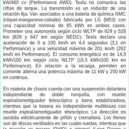
kW/460 cv (Performance AWD). Tesla no comunica las
cifras de torque. La transmisión es un reductor de una
relación fija. Van asociados a una batería de química NMC
(níquel-manganeso-cobalto) fabricada por LG (M53) con
una capacidad nominal de 85 kWh en ambos casos.
Prometen una autonomía según ciclo WLTP de 629 y 528
km (829 y 647 km según NEDC). Tesla declara una
aceleración de 0 a 100 km/h en 4,4 segundos (3,1 en
Performance) y una velocidad máxima de 201 km/h (262
km/h en Performance). El consumo energético es de 14,3
kWh/100 km según ciclo WLTP (16,5 kWh/100 km en
Performance). En relación a la recarga, permiten en
corriente alterna una potencia máxima de 11 kW y 250 kW
en continua.
En materia de chasis cuenta con una suspensión delantera
independiente de doble horquilla, con muelle
espiral/amortiguador telescópico y barra estabilizadora,
mientras que la trasera es independiente multibrazo con
muelle espiral/amortiguador telescópico. La dirección es
asistida eléctricamente de piñón y cremallera. Los frenos
son de discos ventilados en las cuatro ruedas, mientras que