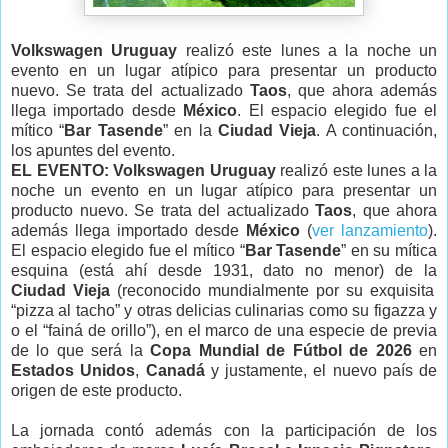
Volkswagen Uruguay
realizó este lunes a la noche un
evento en un lugar atípico para presentar un producto
nuevo. Se trata del actualizado
Taos
, que ahora además
llega importado desde
México
. El espacio elegido fue el
mítico “
Bar Tasende
” en la
Ciudad Vieja
. A continuación,
los apuntes del evento.
EL EVENTO:
Volkswagen Uruguay
realizó este lunes a la
noche un evento en un lugar atípico para presentar un
producto nuevo. Se trata del actualizado
Taos
, que ahora
además llega importado desde
México
(
ver lanzamiento
).
El espacio elegido fue el mítico “
Bar Tasende
” en su mítica
esquina (está ahí desde 1931, dato no menor) de la
Ciudad Vieja
(reconocido mundialmente por su exquisita
“pizza al tacho” y otras delicias culinarias como su figazza y
o el “fainá de orillo”), en el marco de una especie de previa
de lo que será la
Copa Mundial de Fútbol de 2026
en
Estados Unidos
,
Canadá
y justamente, el nuevo país de
origen de este producto.
La jornada contó además con la participación de los