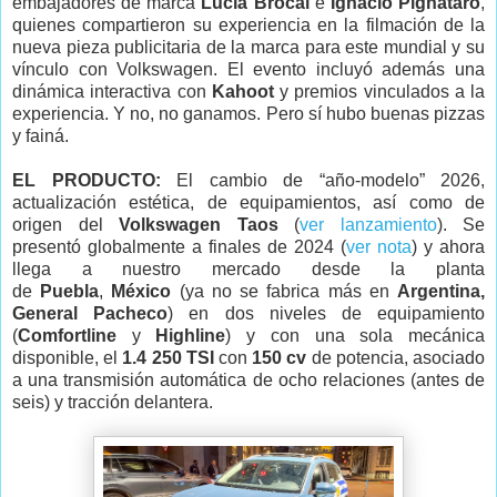
embajadores de marca
Lucía Brocal
e
Ignacio Pignataro
,
quienes compartieron su experiencia en la filmación de la
nueva pieza publicitaria de la marca para este mundial y su
vínculo con Volkswagen. El evento incluyó además una
dinámica interactiva con
Kahoot
y premios vinculados a la
experiencia. Y no, no ganamos. Pero sí hubo buenas pizzas
y fainá.
EL PRODUCTO:
El cambio de “año-modelo” 2026,
actualización estética, de equipamientos, así como de
origen del
Volkswagen Taos
(
ver lanzamiento
). Se
presentó globalmente a finales de 2024 (
ver nota
) y ahora
llega a nuestro mercado desde la planta
de
Puebla
,
México
(ya no se fabrica más en
Argentina,
General Pacheco
) en dos niveles de equipamiento
(
Comfortline
y
Highline
) y con una sola mecánica
disponible, el
1.4 250 TSI
con
150 cv
de potencia, asociado
a una transmisión automática de ocho relaciones (antes de
seis) y tracción delantera.