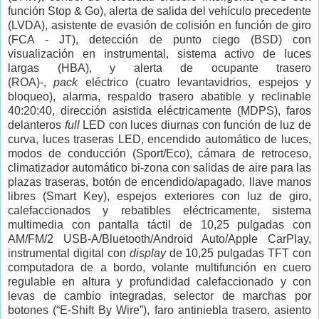
función Stop & Go), alerta de salida del vehículo precedente
(LVDA), asistente de evasión de colisión en función de giro
(FCA - JT), detección de punto ciego (BSD) con
visualización en instrumental, sistema activo de luces
largas (HBA), y alerta de ocupante trasero
(ROA)-,
pack
eléctrico (cuatro levantavidrios, espejos y
bloqueo), alarma, respaldo trasero abatible y reclinable
40:20:40, dirección asistida eléctricamente (MDPS), faros
delanteros
full
LED con luces diurnas con función de luz de
curva, luces traseras LED, encendido automático de luces,
modos de conducción (Sport/Eco), cámara de retroceso,
climatizador automático bi-zona con salidas de aire para las
plazas traseras, botón de encendido/apagado, llave manos
libres (Smart Key), espejos exteriores con luz de giro,
calefaccionados y rebatibles eléctricamente, sistema
multimedia con pantalla táctil de 10,25 pulgadas con
AM/FM/2 USB-A/Bluetooth/Android Auto/Apple CarPlay,
instrumental digital con
display
de 10,25 pulgadas TFT con
computadora de a bordo, volante multifunción en cuero
regulable en altura y profundidad calefaccionado y con
levas de cambio integradas, selector de marchas por
botones (“E-Shift By Wire”), faro antiniebla trasero, asiento