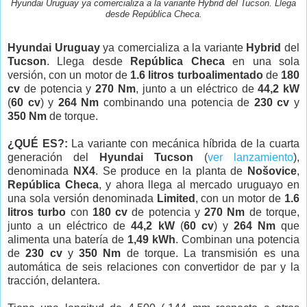
Hyundai Uruguay ya comercializa a la variante Hybrid del Tucson. Llega
desde República Checa.
Hyundai Uruguay
ya comercializa a la variante
Hybrid
del
Tucson
. Llega desde
República Checa
en una sola
versión, con un motor de
1.6 litros turboalimentado
de
180
cv
de potencia y
270 Nm
, junto a un eléctrico de
44,2 kW
(
60 cv
) y
264 Nm
combinando una potencia de
230 cv
y
350 Nm
de torque.
¿QUÉ ES?:
La variante con mecánica híbrida de la cuarta
generación del
Hyundai Tucson
(
ver lanzamiento
),
denominada
NX4
. Se produce en la planta de
Nošovice
,
República Checa
, y ahora llega al mercado uruguayo en
una sola versión denominada
Limited
, con un motor de
1.6
litros turbo
con
180 cv
de potencia y
270 Nm
de torque,
junto a un eléctrico de
44,2 kW
(
60 cv
) y
264 Nm
que
alimenta una batería de
1,49 kWh
. Combinan una potencia
de
230 cv
y
350 Nm
de torque. La transmisión es una
automática de seis relaciones con convertidor de par y la
tracción, delantera.