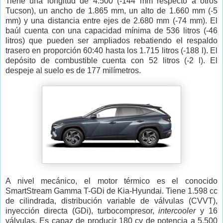
Tiene una longitud de 4.500 (-144 mm respecto a otros
Tucson), un ancho de 1.865 mm, un alto de 1.660 mm (-5
mm) y una distancia entre ejes de 2.680 mm (-74 mm). El
baúl cuenta con una capacidad mínima de 536 litros (-46
litros) que pueden ser ampliados rebatiendo el respaldo
trasero en proporción 60:40 hasta los 1.715 litros (-188 l). El
depósito de combustible cuenta con 52 litros (-2 l). El
despeje al suelo es de 177 milímetros.
A nivel mecánico, el motor térmico es el conocido
SmartStream Gamma T-GDi de Kia-Hyundai. Tiene 1.598 cc
de cilindrada, distribución variable de válvulas (CVVT),
inyección directa (GDi), turbocompresor,
intercooler
y 16
válvulas. Es capaz de producir 180 cv de potencia a 5.500