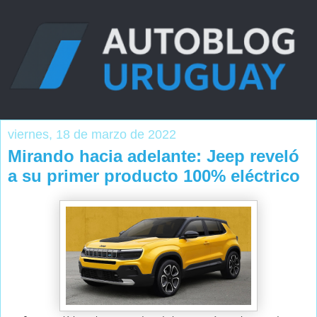
viernes, 18 de marzo de 2022
Mirando hacia adelante: Jeep reveló
a su primer producto 100% eléctrico