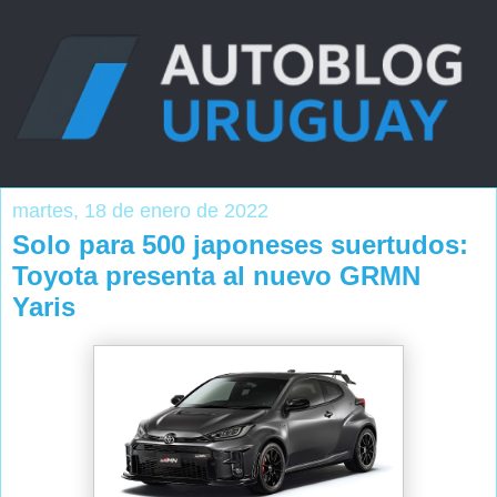
martes, 18 de enero de 2022
Solo para 500 japoneses suertudos:
Toyota presenta al nuevo GRMN
Yaris