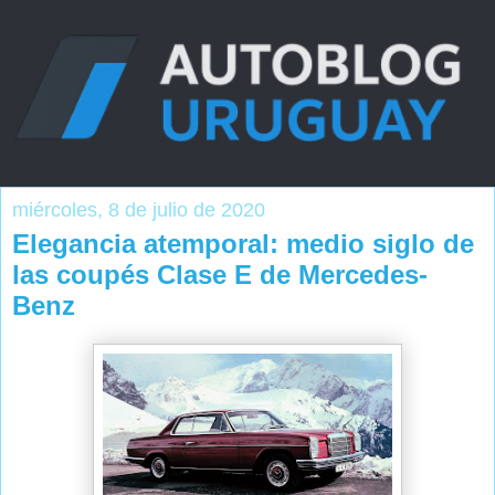
miércoles, 8 de julio de 2020
Elegancia atemporal: medio siglo de
las coupés Clase E de Mercedes-
Benz