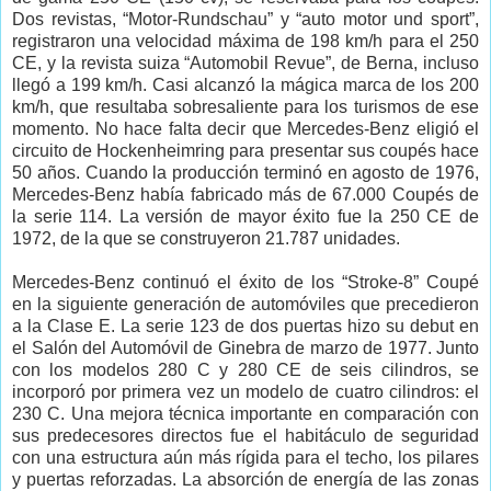
Dos revistas, “Motor-Rundschau” y “auto motor und sport”,
registraron una velocidad máxima de 198 km/h para el 250
CE, y la revista suiza “Automobil Revue”, de Berna, incluso
llegó a 199 km/h. Casi alcanzó la mágica marca de los 200
km/h, que resultaba sobresaliente para los turismos de ese
momento. No hace falta decir que Mercedes-Benz eligió el
circuito de Hockenheimring para presentar sus coupés hace
50 años. Cuando la producción terminó en agosto de 1976,
Mercedes-Benz había fabricado más de 67.000 Coupés de
la serie 114. La versión de mayor éxito fue la 250 CE de
1972, de la que se construyeron 21.787 unidades.
Mercedes-Benz continuó el éxito de los “Stroke-8” Coupé
en la siguiente generación de automóviles que precedieron
a la Clase E. La serie 123 de dos puertas hizo su debut en
el Salón del Automóvil de Ginebra de marzo de 1977. Junto
con los modelos 280 C y 280 CE de seis cilindros, se
incorporó por primera vez un modelo de cuatro cilindros: el
230 C. Una mejora técnica importante en comparación con
sus predecesores directos fue el habitáculo de seguridad
con una estructura aún más rígida para el techo, los pilares
y puertas reforzadas. La absorción de energía de las zonas