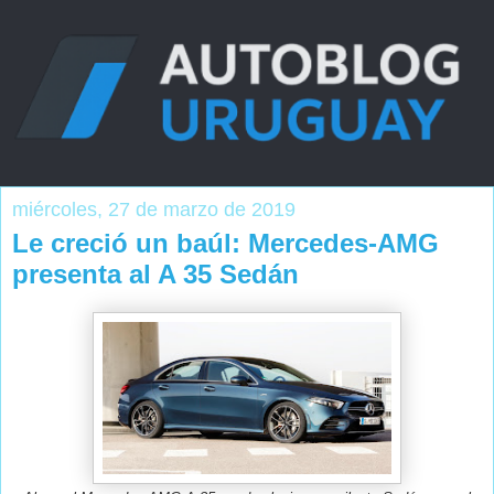
miércoles, 27 de marzo de 2019
Le creció un baúl: Mercedes-AMG
presenta al A 35 Sedán