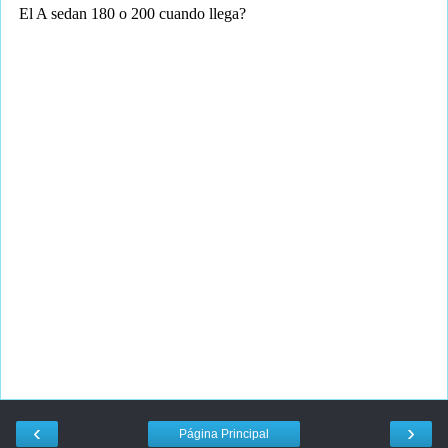
‹
›
Página Principal