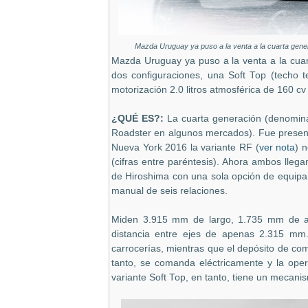
Mazda Uruguay ya puso a la venta a la cuarta gener
Mazda Uruguay ya puso a la venta a la cua
dos configuraciones, una Soft Top (techo te
motorización 2.0 litros atmosférica de 160 c
¿QUÉ ES?:
La cuarta generación (denomin
Roadster en algunos mercados). Fue present
Nueva York 2016 la variante RF (
ver nota
) 
(cifras entre paréntesis). Ahora ambos lle
de Hiroshima con una sola opción de equipam
manual de seis relaciones.
Miden 3.915 mm de largo, 1.735 mm de a
distancia entre ejes de apenas 2.315 mm
carrocerías, mientras que el depósito de comb
tanto, se comanda eléctricamente y la oper
variante Soft Top, en tanto, tiene un mecan