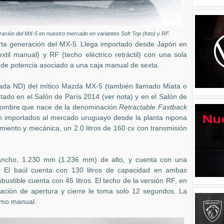
ación del MX-5 en nuestro mercado en variantes Soft Top (foto) y RF.
rta generación del MX-5. Llega importado desde Japón en
xtil manual) y RF (techo eléctrico retráctil) con una sola
v de potencia asociado a una caja manual de sexta.
ada ND) del mítico Mazda MX-5 (también llamado Miata o
ado en el Salón de París 2014 (
ver nota
) y en el Salón de
nombre que nace de la denominación
Retractable Fastback
gan importados al mercado uruguayo desde la planta nipona
iento y mecánica, un 2.0 litros de 160 cv con transmisión
ncho, 1.230 mm (1.236 mm) de alto, y cuenta con una
. El baúl cuenta con 130 litros de capacidad en ambas
ustible cuenta con 45 litros. El techo de la versión RF, en
ación de apertura y cierre le toma solo 12 segundos. La
ismo manual.