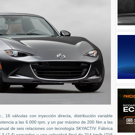
, 16 válvulas con inyección directa, distribución variable
tencia a las 6.000 rpm, y un par máximo de 200 Nm a las
anual de seis relaciones con tecnología SKYACTIV. Fábrica
,3 (7,4) segundos y una velocidad final de 214 km/h (215