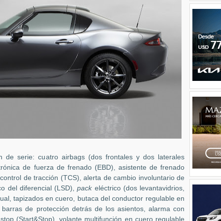
de serie: cuatro airbags (dos frontales y dos laterales
ctrónica de fuerza de frenado (EBD), asistente de frenado
control de tracción (TCS), alerta de cambio involuntario de
co del diferencial (LSD),
pack
eléctrico (dos levantavidrios,
ual, tapizados en cuero, butaca del conductor regulable en
, barras de protección detrás de los asientos, alarma con
-stop (Start&Stop), volante multifunción en cuero regulable