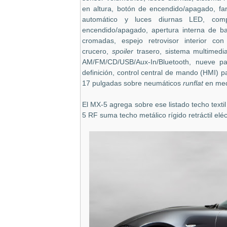
en altura, botón de encendido/apagado, f
automático y luces diurnas LED, com
encendido/apagado, apertura interna de ba
cromadas, espejo retrovisor interior con
crucero,
spoiler
trasero, sistema multimedi
AM/FM/CD/USB/Aux-In/Bluetooth, nueve pa
definición, control central de mando (HMI) pa
17 pulgadas sobre neumáticos
runflat
en med
El MX-5 agrega sobre ese listado techo texti
5 RF suma techo metálico rígido retráctil eléct