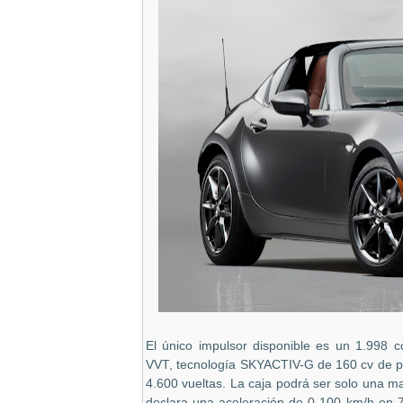
El único impulsor disponible es un 1.998 cc.
VVT, tecnología SKYACTIV-G de 160 cv de po
4.600 vueltas. La caja podrá ser solo una m
declara una aceleración de 0-100 km/h en 7