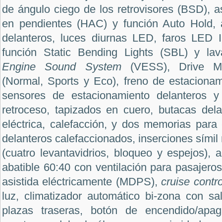
de ángulo ciego de los retrovisores (BSD), a
en pendientes (HAC) y función Auto Hold,
a
delanteros, luces diurnas LED, faros LED I
función
Static Bending Lights (SBL) y la
Engine Sound System
(VESS),
Drive M
(Normal, Sports y Eco), freno de estacionam
sensores de estacionamiento delanteros y
retroceso, tapizados en cuero, butacas dela
eléctrica, calefacción, y dos memorias para 
delanteros calefaccionados, inserciones sími
(cuatro levantavidrios, bloqueo y espejos), a
abatible 60:40 con ventilación para pasajeros
asistida eléctricamente (MDPS),
cruise contro
luz, climatizador automático bi-zona con sa
plazas traseras, botón de encendido/ap