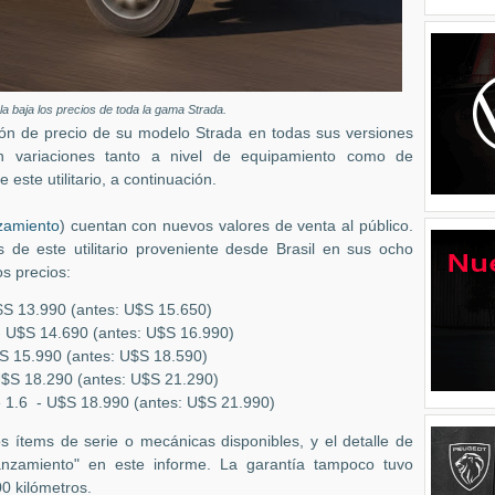
la baja los precios de toda la gama Strada.
ión de precio de su modelo Strada en todas sus versiones
n variaciones tanto a nivel de equipamiento como de
ste utilitario, a continuación.
zamiento
) cuentan con nuevos valores de venta al público.
s de este utilitario proveniente desde Brasil en sus ocho
s precios:
$S 13.990 (antes: U$S 15.650)
- U$S 14.690 (antes: U$S 16.990)
$S 15.990 (antes: U$S 18.590)
U$S 18.290 (antes: U$S 21.290)
 1.6 - U$S 18.990 (antes: U$S 21.990)
 ítems de serie o mecánicas disponibles, y el detalle de
anzamiento" en este informe. La garantía tampoco tuvo
0 kilómetros.