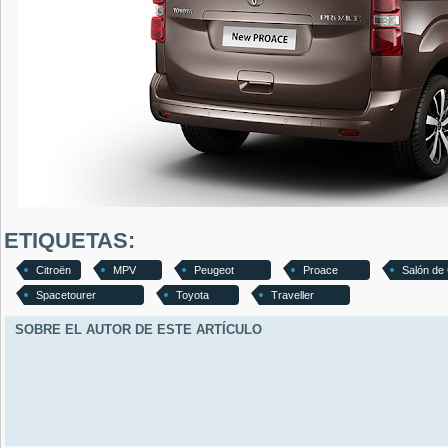
ETIQUETAS:
Citroën
MPV
Peugeot
Proace
Salón de
Spacetourer
Toyota
Traveller
SOBRE EL AUTOR DE ESTE ARTÍCULO