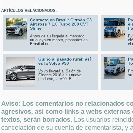
ARTÍCULOS RELACIONADOS:
Contacto en Brasil: Citroën C3
Pr
Aircross 7 1.0 Turbo 200 CVT
ël
Shine
fr
Antes de su llegada al mercado
Ev
uruguayo en marzo, probamos en
el
Brasil al nu ...
el 
Guiño al pasado rural: así
Pr
es la Volvo V90
To
Volvo llevará al Salón de
Pr
Ginebra 2016 a su nuevo
su
producto, la V90. El ...
...
Aviso: Los comentarios no relacionados con
agresivos, así como links a webs externas 
textos, serán borrados.
Los usuarios reincide
cancelación de su cuenta de comentarista, y a