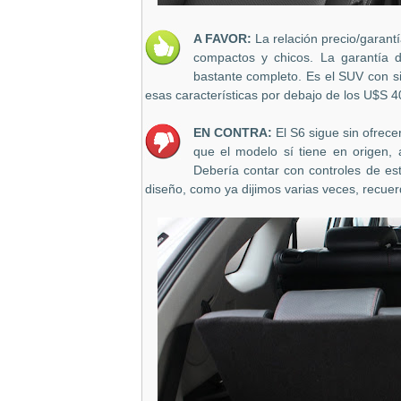
A FAVOR:
La relación precio/garant
compactos y chicos. La garantía 
bastante completo. Es el SUV con si
esas características por debajo de los U$S 40
EN CONTRA:
El S6 sigue sin ofrec
que el modelo sí tiene en origen, 
Debería contar con controles de est
diseño, como ya dijimos varias veces, recue