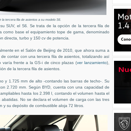
 la tercera fila de asientos a su modelo S6.
SUV, el S6. Se trata de la opción de la tercera fila de
 Usa como base el equipamiento tope de gama, denominado
ón directa, turbo y 150 cv de potencia.
mente en el Salón de Beijing de 2010, que ahora suma a
 de contar con una tercera fila de asientos, totalizando así
 varía frente a la GS-i de cinco plazas (
ver lanzamiento
),
n de la tercera fila de asientos.
 y 1.725 mm de alto -contando las barras de techo-. Su
, con 2.720 mm. Según BYD, cuenta con una capacidad de
y ampliables hasta los 2.398 l, contando el volumen hasta el
s abatidas. No se declara el volumen de carga con las tres
m y su depósito de combustible aloja 72 litros.