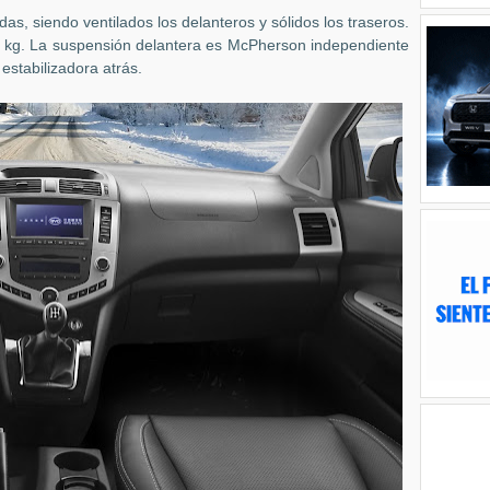
as, siendo ventilados los delanteros y sólidos los traseros.
 kg. La suspensión delantera es McPherson independiente
estabilizadora atrás.