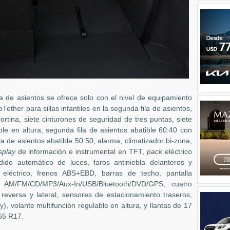
la de asientos se ofrece solo con el nivel de equipamiento
Tether para sillas infantiles en la segunda fila de asientos,
cortina, siete cinturones de seguridad de tres puntas, siete
le en altura, segunda fila de asientos abatible 60:40 con
ila de asientos abatible 50:50, alarma, climatizador bi-zona,
splay
de información e instrumental en TFT,
pack
eléctrico
dido automático de luces, faros antiniebla delanteros y
 eléctrico, frenos ABS+EBD, barras de techo, pantalla
n AM/FM/CD/MP3/Aux-In/USB/Bluetooth/DVD/GPS, cuatro
 reversa y lateral, sensores de estacionamiento traseros,
, volante multifunción regulable en altura, y llantas de 17
65 R17.