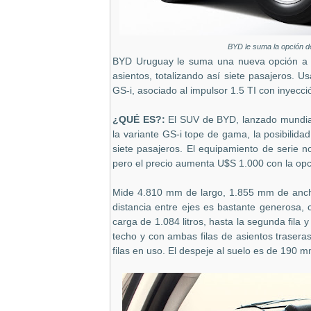
BYD le suma la opción de
BYD Uruguay le suma una nueva opción a su 
asientos, totalizando así siete pasajeros.
GS-i, asociado al impulsor 1.5 TI con inyecci
¿QUÉ ES?:
El SUV de BYD, lanzado mundial
la variante GS-i tope de gama, la posibilidad
siete pasajeros. El equipamiento de serie no
pero el precio aumenta U$S 1.000 con la opció
Mide 4.810 mm de largo, 1.855 mm de ancho
distancia entre ejes es bastante generosa
carga de 1.084 litros, hasta la segunda fila 
techo y con ambas filas de asientos trasera
filas en uso. El despeje al suelo es de 190 m