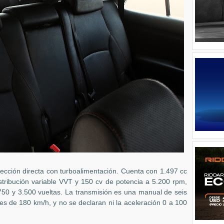
ección directa con turboalimentación. Cuenta con 1.497 cc
istribución variable VVT y 150 cv de potencia a 5.200 rpm,
50 y 3.500 vueltas. La transmisión es una manual de seis
 es de 180 km/h, y no se declaran ni la aceleración 0 a 100