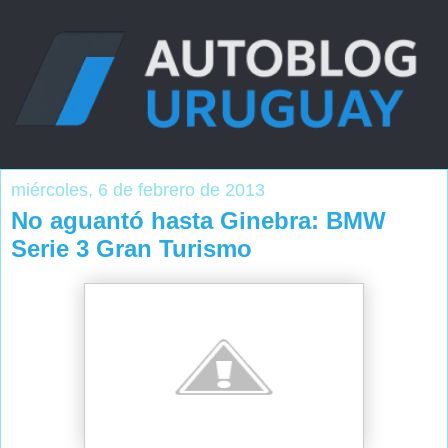
miércoles, 6 de febrero de 2013
No aguantó hasta Ginebra: BMW
Serie 3 Gran Turismo