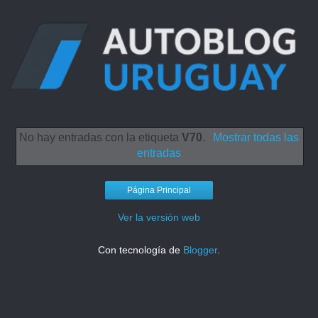
No hay entradas con la etiqueta
V70
.
Mostrar todas las
entradas
Página Principal
Ver la versión web
Con tecnología de
Blogger
.