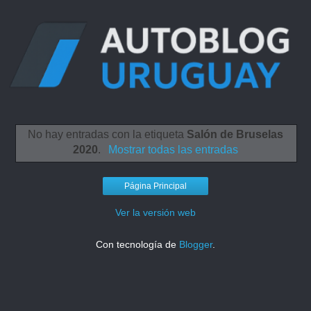
No hay entradas con la etiqueta
Salón de Bruselas
2020
.
Mostrar todas las entradas
Página Principal
Ver la versión web
Con tecnología de
Blogger
.