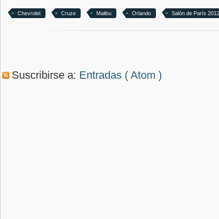
Chevrolet
Cruze
Malibu
Orlando
Salón de París 201
Suscribirse a:
Entradas ( Atom )