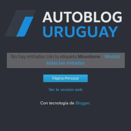
No hay entradas con la etiqueta
Mountune
.
Mostrar
todas las entradas
Página Principal
Ver la versión web
Con tecnología de
Blogger
.