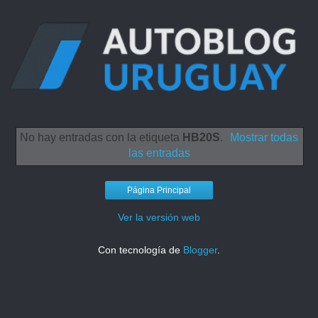
No hay entradas con la etiqueta
HB20S
.
Mostrar todas
las entradas
Página Principal
Ver la versión web
Con tecnología de
Blogger
.