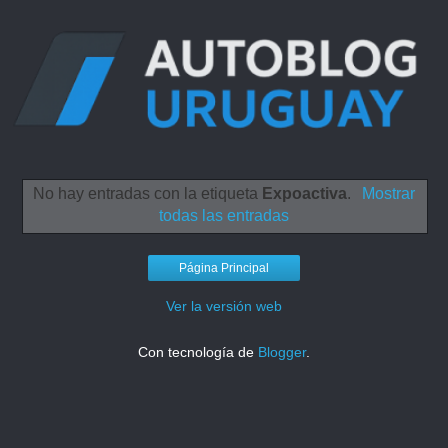
No hay entradas con la etiqueta
Expoactiva
.
Mostrar
todas las entradas
Página Principal
Ver la versión web
Con tecnología de
Blogger
.