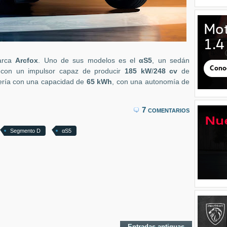
marca
Arcfox
. Uno de sus modelos es el
αS5
, un sedán
con un impulsor capaz de producir
185 kW
/
248 cv
de
ería con una capacidad de
65 kWh
, con una autonomía de
7 comentarios
Segmento D
αS5
Entradas antiguas