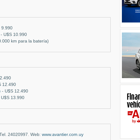
 9.990
 -
U$S 10.990
.000 km para la batería)
2.490
 12.490
)
-
U$S 12.490
 U$S 13.990
. Tel. 24020997. Web:
www.avantier.com.uy