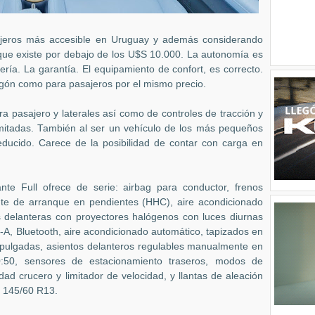
ajeros más accesible en Uruguay y además considerando
 que existe por debajo de los U$S 10.000. La autonomía es
ería. La garantía. El equipamiento de confort, es correcto.
urgón como para pasajeros por el mismo precio.
a pasajero y laterales así como de controles de tracción y
limitadas. También al ser un vehículo de los más pequeños
educido. Carece de la posibilidad de contar con carga en
nte Full ofrece de serie: airbag para conductor, frenos
te de arranque en pendientes (HHC), aire acondicionado
cas delanteras con proyectores halógenos con luces diurnas
-A, Bluetooth, aire acondicionado automático, tapizados en
e pulgadas, asientos delanteros regulables manualmente en
50:50, sensores de estacionamiento traseros, modos de
ad crucero y limitador de velocidad, y llantas de aleación
 145/60 R13.