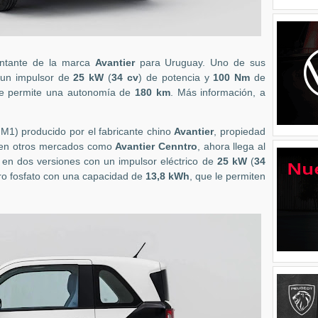
entante de la marca
Avantier
para Uruguay. Uno de sus
 un impulsor de
25 kW
(
34 cv
) de potencia y
100 Nm
de
le permite una autonomía de
180 km
. Más información, a
 M1) producido por el fabricante chino
Avantier
, propiedad
 en otros mercados como
Avantier
Cenntro
, ahora llega al
, en dos versiones con un impulsor eléctrico de
25 kW
(
34
erro fosfato con una capacidad de
13,8 kWh
, que le permiten