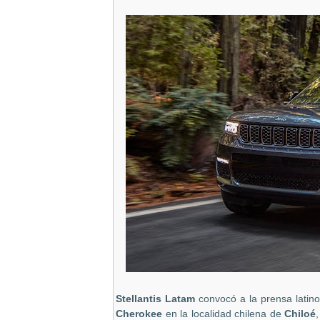
Stellantis Latam
convocó a la prensa latin
Cherokee
en la localidad chilena de
Chiloé