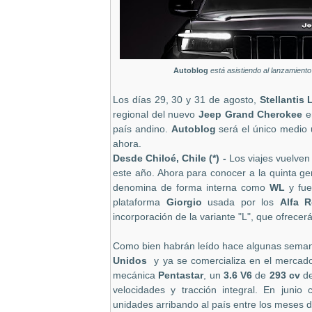
Autoblog
está asistiendo al lanzamiento
Los días 29, 30 y 31 de agosto,
Stellantis
regional del nuevo
Jeep Grand Cherokee
en
país andino.
Autoblog
será el único medio 
ahora.
Desde Chiloé, Chile
(*) -
Los viajes vuelven
este año. Ahora para conocer a la quinta g
denomina de forma interna como
WL
y fue
plataforma
Giorgio
usada por los
Alfa 
incorporación de la variante "L", que ofrecerá 
Como bien habrán leído hace algunas seman
Unidos
y ya se comercializa en el mercad
mecánica
Pentastar
, un
3.6 V6
de
293 cv
de
velocidades y tracción integral. En juni
unidades arribando al país entre los meses d