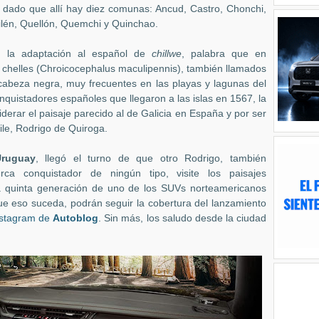
 dado que allí hay diez comunas: Ancud, Castro, Chonchi,
lén, Quellón, Quemchi y Quinchao.
, la adaptación al español de
chillwe
, palabra que en
s chelles (Chroicocephalus maculipennis), también llamados
 cabeza negra, muy frecuentes en las playas y lagunas del
nquistadores españoles que llegaron a las islas en 1567, la
erar el paisaje parecido al de Galicia en España y por ser
ile, Rodrigo de Quiroga.
ruguay
, llegó el turno de que otro Rodrigo, también
ca conquistador de ningún tipo, visite los paisajes
a quinta generación de uno de los SUVs norteamericanos
que eso suceda, podrán seguir la cobertura del lanzamiento
nstagram de
Autoblog
. Sin más, los saludo desde la ciudad