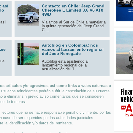
 así
Contacto en Chile: Jeep Grand
do
Cherokee L Limited 3.6 V6 AT8
4WD
asil
Viajamos al Sur de Chile a manejar a
la quinta generación del Jeep Grand
C ...
Autoblog en Colombia: nos
kee
vamos al lanzamiento regional
del Jeep Renegade
que
Autoblog está asistiendo al
lanzamiento regional de la
actualización del J ...
s artículos y/o agresivos, así como links a webs externas o
 usuarios reincidentes podrán sufrir la cancelación de su cuenta
ho a eliminar sin previo aviso comentarios que se consideren
eo de terceros.
lectores que no se hace responsable penal o civilmente, por las
n caso de ser requeridos por las autoridades judiciales
 la identificación y/o datos del remitente.