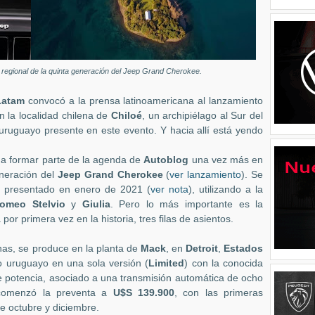
 regional de la quinta generación del Jeep Grand Cherokee.
 Latam
convocó a la prensa latinoamericana al lanzamiento
 la localidad chilena de
Chiloé
, un archipiélago al Sur del
uruguayo presente en este evento. Y hacia allí está yendo
 a formar parte de la agenda de
Autoblog
una vez más en
eneración del
Jeep Grand Cherokee
(
ver lanzamiento
). Se
 presentado en enero de 2021 (
ver nota
), utilizando a la
Romeo Stelvio
y
Giulia
. Pero lo más importante es la
por primera vez en la historia, tres filas de asientos.
as, se produce en la planta de
Mack
, en
Detroit
,
Estados
o uruguayo en una sola versión (
Limited
) con la conocida
 potencia, asociado a una transmisión automática de ocho
o comenzó la preventa a
U$S 139.900
, con las primeras
e octubre y diciembre.