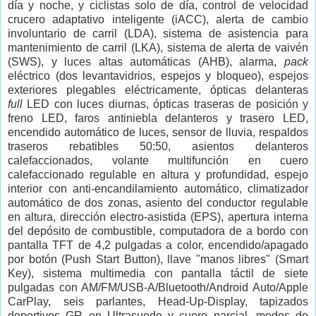
día y noche, y ciclistas solo de día, control de velocidad
crucero adaptativo inteligente (iACC), alerta de cambio
involuntario de carril (LDA),
sistema de asistencia para
mantenimiento de carril (LKA),
s
istema de alerta de vaivén
(SWS),
y luces altas automáticas (AHB), alarma,
pack
eléctrico (dos levantavidrios, espejos y bloqueo), espejos
exteriores plegables eléctricamente, ópticas delanteras
full
LED con luces diurnas, ópticas traseras de posición y
freno LED, faros antiniebla delanteros y trasero LED,
encendido automático de luces, sensor de lluvia, respaldos
traseros rebatibles 50:50, asientos delanteros
calefaccionados, volante multifunción en cuero
calefaccionado regulable en altura y profundidad, espejo
interior con anti-encandilamiento automático, climatizador
automático de dos zonas, asiento del conductor regulable
en altura, dirección electro-asistida (EPS), apertura interna
del depósito de combustible, computadora de a bordo con
pantalla TFT de 4,2 pulgadas a color, encendido/apagado
por botón (Push Start Button), llave "manos libres" (Smart
Key), sistema multimedia con pantalla táctil de siete
pulgadas con AM/FM/USB-A/Bluetooth/Android Auto/Apple
CarPlay, seis parlantes, Head-Up-Display, tapizados
deportivos GR en Ultrasuede y cuero parcial, modos de