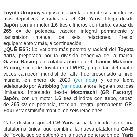
Toyota Uruguay
ya puso a la venta a uno de sus productos
más deportivos y radicales, el
GR Yaris
. Llega desde
Japón
con un motor
1.6
tres cilindros con turbo, capaz de
265 cv
de potencia, tracción integral permanente y
transmisión manual de seis relaciones. Precio,
equipamiento y más, a continuación.
¿QUÉ ES?:
La variante más potente y radical del
Toyota
Yaris
, preparada por la división deportiva de la marca,
Gazoo Racing
en colaboración con el
Tommi Mäkinen
Racing
, socio de Toyota en el
WRC
, propiedad del cuatro
veces campeón mundial de rally. Fue presentado a nivel
mundial en enero de 2020 (
ver nota
) y como fuera
adelantado por
Autoblog
(
ver nota
), ahora llega en partidas
limitadas, importado desde
Motomachi (GR Factory)
,
Japón
, con un motor
1.6
tres cilindros con turbo, capaz
de
265 cv
de potencia, tracción integral permanente
GR-
Four
y transmisión manual de seis relaciones.
Cabe destacar que el
GR Yaris
se ha fabricado sobre una
plataforma única, que combina la nueva plataforma
GA-B
de Toyota que se estrenó en la nueva generación del
Yaris