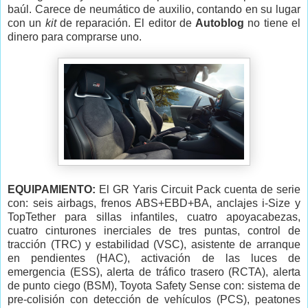
baúl. Carece de neumático de auxilio, contando en su lugar
con un
kit
de reparación. El editor de
Autoblog
no tiene el
dinero para comprarse uno.
EQUIPAMIENTO:
El GR Yaris Circuit Pack cuenta de serie
con: seis airbags, frenos ABS+EBD+BA, anclajes i-Size y
TopTether para sillas infantiles, cuatro apoyacabezas,
cuatro cinturones inerciales de tres puntas, control de
tracción (TRC) y estabilidad (VSC), asistente de arranque
en pendientes (HAC), activación de las luces de
emergencia (ESS), a
lerta de tráfico trasero (RCTA), a
lerta
de punto ciego (BSM),
Toyota Safety Sense con: sistema de
pre-colisión con detección de vehículos (PCS), peatones