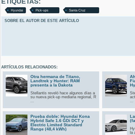
ETIQUETAS:
Hyundai
Pick-ups
Santa Cruz
SOBRE EL AUTOR DE ESTE ARTÍCULO
ARTÍCULOS RELACIONADOS:
Otra hermana de Titano,
Ah
Landtrek y Hunter: RAM
Fi
presenta a la Dakota
Hy
Stellantis reveló hace algunos días a
St
su nueva pick-up mediana regional, R
ac
...
...
Prueba doble: Hyundai Kona
La
Hybrid Safe 1.6 GDi DCT y
(f
Electric Limited Standard
Hy
Range (48,4 kWh)
la 