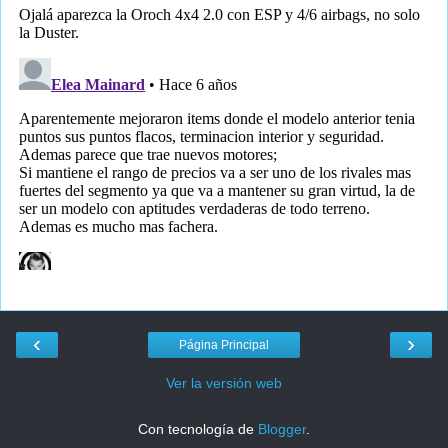
‹
›
Página Principal
Ver la versión web
Con tecnología de
Blogger
.