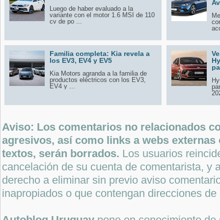
Av
Luego de haber evaluado a la
variante con el motor 1.6 MSI de 110
Me
cv de po ...
co
ac
Familia completa: Kia revela a
Ve
los EV3, EV4 y EV5
Hy
pa
Kia Motors agranda a la familia de
productos eléctricos con los EV3,
Hy
EV4 y ...
pa
20
Aviso: Los comentarios no relacionados con
agresivos, así como links a webs externas 
textos, serán borrados.
Los usuarios reincide
cancelación de su cuenta de comentarista, y a
derecho a eliminar sin previo aviso comentari
inapropiados o que contengan direcciones de 
Autoblog Uruguay
pone en conocimiento de 