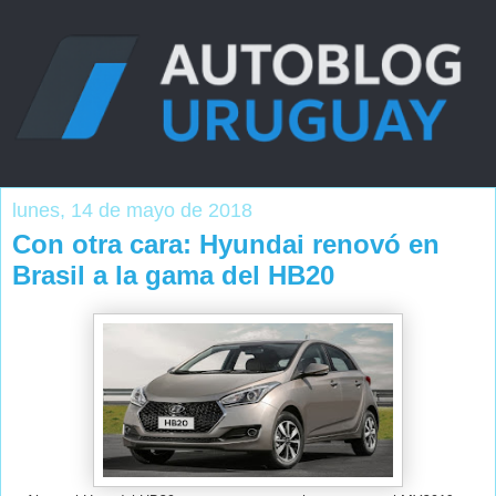
lunes, 14 de mayo de 2018
Con otra cara: Hyundai renovó en
Brasil a la gama del HB20