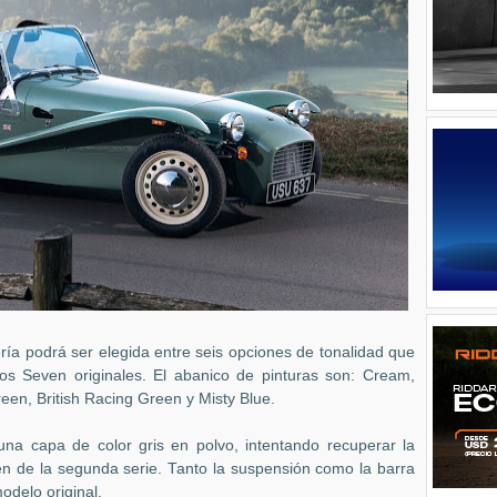
cería podrá ser elegida entre seis opciones de tonalidad que
os Seven originales. El abanico de pinturas son: Cream,
en, British Racing Green y Misty Blue.
una capa de color gris en polvo, intentando recuperar la
en de la segunda serie. Tanto la suspensión como la barra
modelo original.