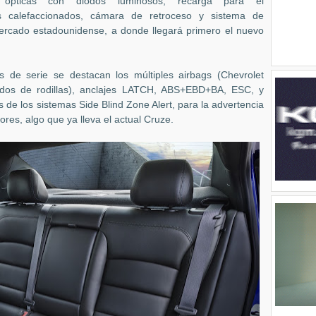
 ópticas con diodos luminosos, recarga para el
os calefaccionados, cámara de retroceso y sistema de
mercado estadounidense, a donde llegará primero el nuevo
s de serie se destacan los múltiples airbags (Chevrolet
 dos de rodillas), anclajes LATCH, ABS+EBD+BA, ESC, y
de los sistemas Side Blind Zone Alert, para la advertencia
sores, algo que ya lleva el actual Cruze.