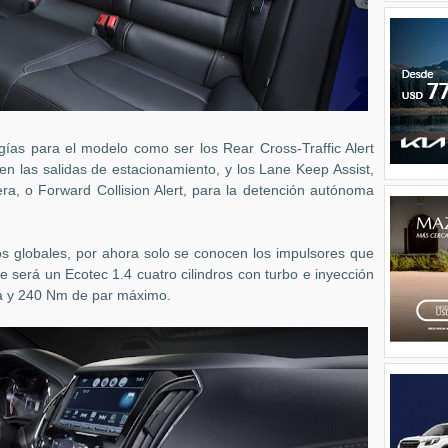
gías para el modelo como ser los Rear Cross-Traffic Alert
 en las salidas de estacionamiento, y los Lane Keep Assist,
era, o Forward Collision Alert, para la detención autónoma
s globales, por ahora solo se conocen los impulsores que
e será un Ecotec 1.4 cuatro cilindros con turbo e inyección
ia y 240 Nm de par máximo.