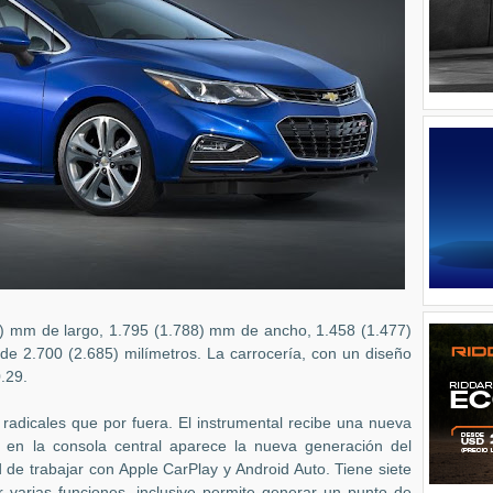
) mm de largo, 1.795 (1.788) mm de ancho, 1.458 (1.477)
 de 2.700 (2.685) milímetros. La carrocería, con un diseño
.29.
 radicales que por fuera. El instrumental recibe una nueva
e en la consola central aparece la nueva generación del
 de trabajar con Apple CarPlay y Android Auto. Tiene siete
varias funciones, inclusive permite generar un punto de