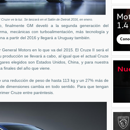
Cruze ve la luz. Se lanzará en el Salón de Detroit 2016, en enero.
o, finalmente GM develó a la segunda generación del
rma, mecánicas con turboalimentación, más tecnología y
na a partir del 2016 y llegará a Uruguay también.
 General Motors en lo que va del 2015. El Cruze II será el
 producción se llevará a cabo, al igual que el actual Cruze
ugares elegidos son Estados Unidos, China, y para nuestra
a finales del año que viene.
e una reducción de peso de hasta 113 kg y un 27% más de
ia de dimensiones cambia en todo sentido. Para que tengan
rimer Cruze entre paréntesis.