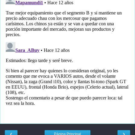
‹
›
Página Principal