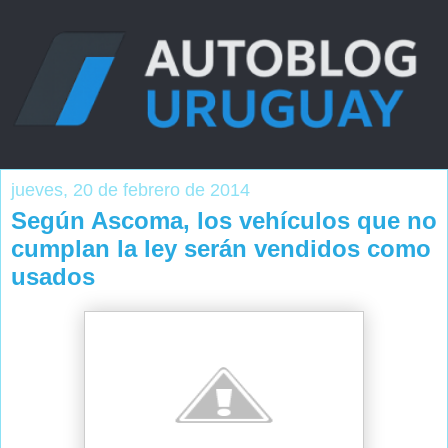
jueves, 20 de febrero de 2014
Según Ascoma, los vehículos que no
cumplan la ley serán vendidos como
usados