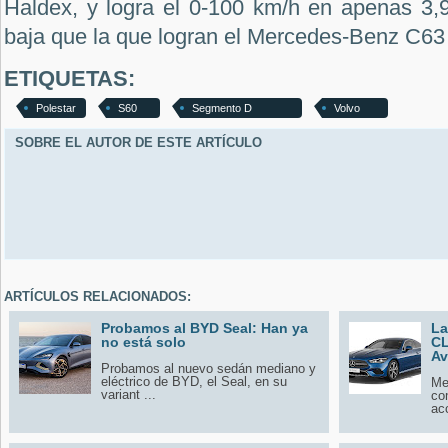
Haldex, y logra el 0-100 km/h en apenas 3,
baja que la que logran el Mercedes-Benz C
ETIQUETAS:
Polestar
S60
Segmento D
Volvo
SOBRE EL AUTOR DE ESTE ARTÍCULO
ARTÍCULOS RELACIONADOS:
Probamos al BYD Seal: Han ya
La
no está solo
CL
Av
Probamos al nuevo sedán mediano y
eléctrico de BYD, el Seal, en su
Me
variant ...
co
ac