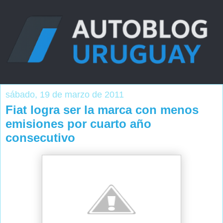
sábado, 19 de marzo de 2011
Fiat logra ser la marca con menos
emisiones por cuarto año
consecutivo