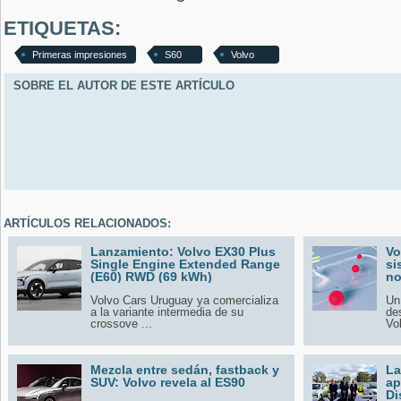
ETIQUETAS:
Primeras impresiones
S60
Volvo
SOBRE EL AUTOR DE ESTE ARTÍCULO
ARTÍCULOS RELACIONADOS:
Lanzamiento: Volvo EX30 Plus
Vo
Single Engine Extended Range
si
(E60) RWD (69 kWh)
no
Volvo Cars Uruguay ya comercializa
Un
a la variante intermedia de su
de
crossove ...
Vol
Mezcla entre sedán, fastback y
La
SUV: Volvo revela al ES90
ap
Di