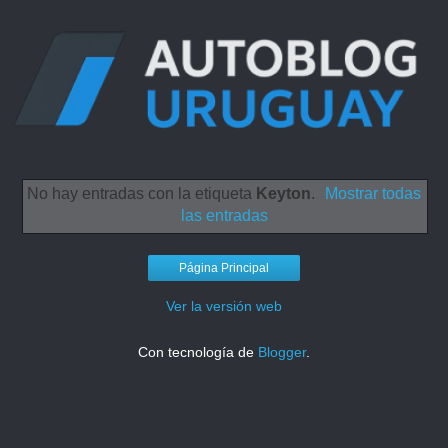
No hay entradas con la etiqueta
Keyton
.
Mostrar todas
las entradas
Página Principal
Ver la versión web
Con tecnología de
Blogger
.