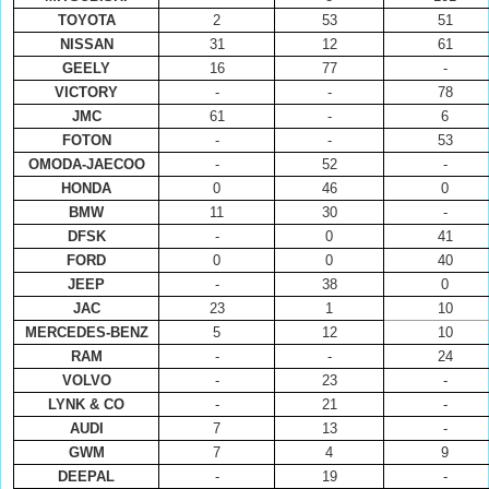
TOYOTA
2
53
51
NISSAN
31
12
61
GEELY
16
77
-
VICTORY
-
-
78
JMC
61
-
6
FOTON
-
-
53
OMODA-JAECOO
-
52
-
HONDA
0
46
0
BMW
11
30
-
DFSK
-
0
41
FORD
0
0
40
JEEP
-
38
0
JAC
23
1
10
MERCEDES-BENZ
5
12
10
RAM
-
-
24
VOLVO
-
23
-
LYNK & CO
-
21
-
AUDI
7
13
-
GWM
7
4
9
DEEPAL
-
19
-