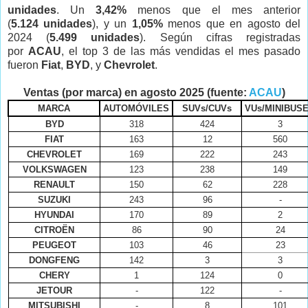
unidades
. Un
3,42%
menos que el mes anterior
(
5.124 unidades
), y un
1,05
%
menos que en agosto del
2024 (
5.499 unidades
). Según cifras registradas
por
ACAU
, el top 3 de las más vendidas el mes pasado
fueron
Fiat
,
BYD
, y
Chevrolet
.
Ventas (por marca) en agosto 2025 (fuente:
ACAU
)
MARCA
AUTOMÓVILES
SUVs/CUVs
VUs/MINIBUS
BYD
318
424
3
FIAT
163
12
560
CHEVROLET
169
222
243
VOLKSWAGEN
123
238
149
RENAULT
150
62
228
SUZUKI
243
96
-
HYUNDAI
170
89
2
CITROËN
86
90
24
PEUGEOT
103
46
23
DONGFENG
142
3
3
CHERY
1
124
0
JETOUR
-
122
-
MITSUBISHI
-
8
101