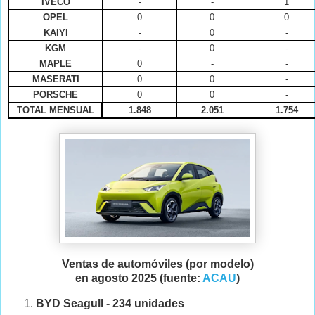
IVECO
-
-
1
OPEL
0
0
0
KAIYI
-
0
-
KGM
-
0
-
MAPLE
0
-
-
MASERATI
0
0
-
PORSCHE
0
0
-
TOTAL MENSUAL
1.848
2.051
1.754
Ventas de automóviles (por modelo)
en
agosto 2025 (fuente:
ACAU
)
BYD Seagull - 234 unidades