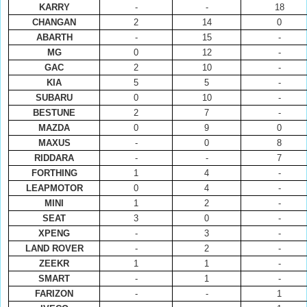
KARRY
-
-
18
CHANGAN
2
14
0
ABARTH
-
15
-
MG
0
12
-
GAC
2
10
-
KIA
5
5
-
SUBARU
0
10
-
BESTUNE
2
7
-
MAZDA
0
9
0
MAXUS
-
0
8
RIDDARA
-
-
7
FORTHING
1
4
-
LEAPMOTOR
0
4
-
MINI
1
2
-
SEAT
3
0
-
XPENG
-
3
-
LAND ROVER
-
2
-
ZEEKR
1
1
-
SMART
-
1
-
FARIZON
-
-
1