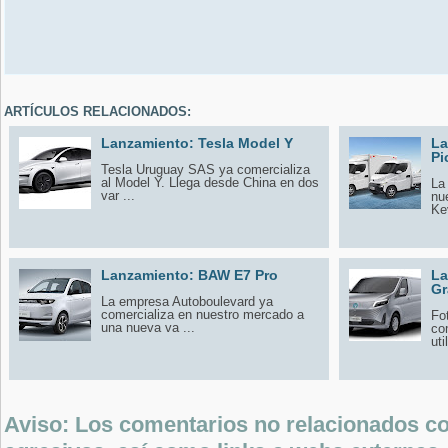
ARTÍCULOS RELACIONADOS:
Lanzamiento: Tesla Model Y
La
Pi
Tesla Uruguay SAS ya comercializa
al Model Y. Llega desde China en dos
La
var ...
nu
Key
Lanzamiento: BAW E7 Pro
La
Gr
La empresa Autoboulevard ya
comercializa en nuestro mercado a
Fo
una nueva va ...
co
uti
Aviso: Los comentarios no relacionados con