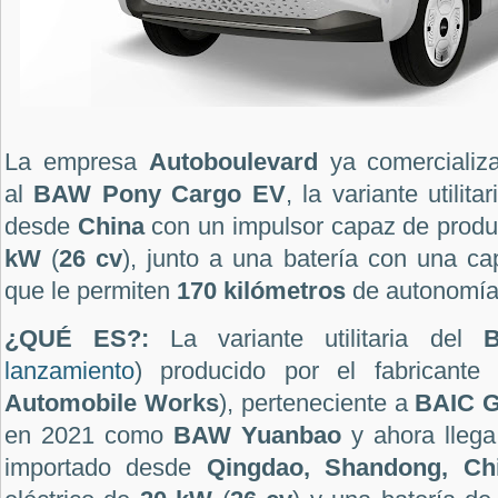
La empresa
Autoboulevard
ya comercializ
al
BAW
Pony Cargo EV
, la variante utilit
desde
China
con un impulsor capaz de produ
kW
(
26 cv
), junto a una batería con una c
que le permiten
170 kilómetros
de autonomía
¿QUÉ ES?:
La variante utilitaria del
B
lanzamiento
) producido por el fabricante 
Automobile Works
), perteneciente a
BAIC
G
en 2021 como
BAW Yuanbao
y ahora lleg
importado desde
Qingdao, Shandong, Ch