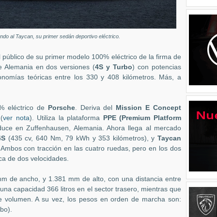
ndo al Taycan, su primer sedán deportivo eléctrico.
al público de su primer modelo 100% eléctrico de la firma de
e Alemania en dos versiones (
4S y Turbo
) con potencias
onomías teóricas entre los 330 y 408 kilómetros. Más, a
% eléctrico de
Porsche
. Deriva del
Mission E Concept
(
ver nota
). Utiliza la plataforma
PPE (Premium Platform
uce en Zuffenhausen, Alemania. Ahora llega al mercado
4S
(435 cv, 640 Nm, 79 kWh y 353 kilómetros), y
Taycan
mbos con tracción en las cuatro ruedas, pero en los dos
ca de dos velocidades.
m de ancho, y 1.381 mm de alto, con una distancia entre
una capacidad 366 litros en el sector trasero, mientras que
s de volumen. A su vez, los pesos en orden de marcha son:
bo).