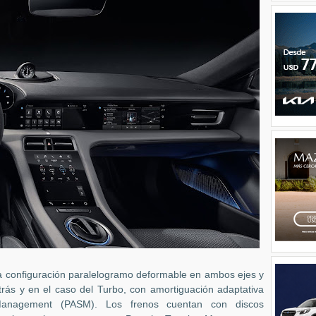
 configuración paralelogramo
deformable
en ambos ejes y
trás y en el caso del Turbo, con amortiguación adaptativa
Management (PASM)
. Los frenos cuentan con discos