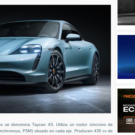
os se denomina Taycan 4S. Utiliza un motor síncrono de
chronous, PSM) situado en cada eje. Producen 435 cv de