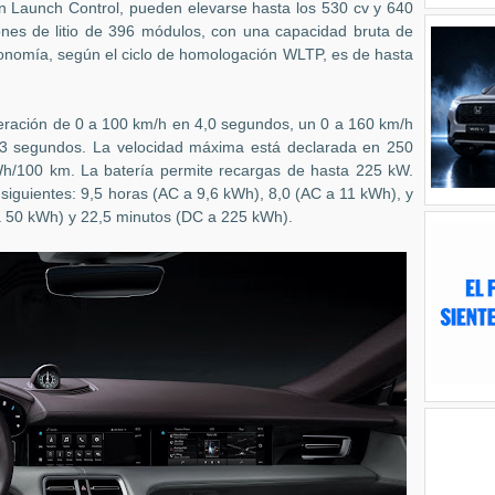
 Launch Control, pueden elevarse hasta los 530 cv y 640
nes de litio de 396 módulos, con una capacidad bruta de
nomía, según el ciclo de homologación WLTP, es de hasta
eración de 0 a 100 km/h en 4,0 segundos, un 0 a 160 km/h
3 segundos. La velocidad máxima está declarada en 250
Wh/100 km
. La batería permite recargas de hasta 225 kW.
siguientes: 9,5 horas (AC a 9,6 kWh), 8,0 (AC a 11 kWh), y
a 50 kWh) y 22,5 minutos (DC a 225 kWh).