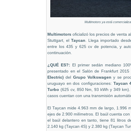
Multimotors ya está comercializa
Multimotors
oficializó los precios de venta 
Stuttgart, el
Taycan
. Llega importado desd
entre los 435 y 625 cv de potencia, y aut
continuación.
¿QUÉ ES?:
El primer sedán mediano 100
presentado en el Salón de Frankfurt 2015 
Electric)
del
Grupo
Volkswagen
y se prod
uruguayo en dos configuraciones:
Taycan 
Turbo
(625 cv, 850 Nm, 93 kWh y 349 km). A
casos cuentan con una transmisión automáti
El Taycan mide 4.963 mm de largo, 1.996 m
ejes de 2.900 milímetros. El baúl cuenta con 
el baúl delantero en tanto, tiene 81 litro
2.140 kg (Taycan 4S) y 2.380 kg (Taycan Tur