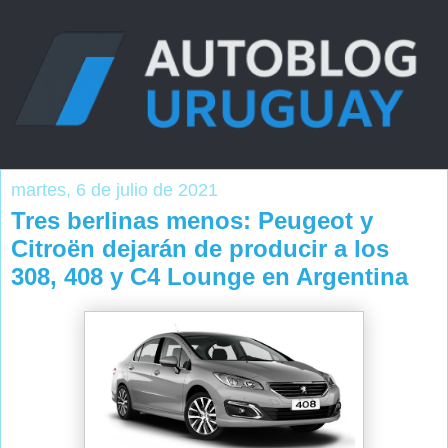
martes, 6 de julio de 2021
Tres berlinas menos: Peugeot y
Citroën dejarán de producir a los
308, 408 y C4 Lounge en Argentina