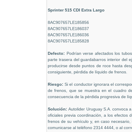
Sprinter 515 CDI Extra Largo
8AC907657LE185856
8AC907657LE186037
8AC907657LE186036
8AC907657LE185828
Defecto:
Podrían verse afectados los tubos 
parte trasera del guardabarros interior del 
producirse desde puntos de roce hasta desga
consiguiente, pérdida de líquido de frenos.
Riesgo:
Si el conductor ignorara el correspo
de frenos, que se muestra en el cuadro de
consecuencia de la pérdida progresiva de líq
Solución:
Autolider Uruguay S.A. convoca a l
oficiales previa coordinación, a los efectos 
frenos de su vehículo y, en caso necesario
comunicarse al teléfono 2314 4444, o al cor