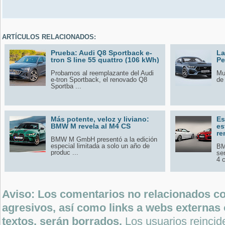
ARTÍCULOS RELACIONADOS:
Prueba: Audi Q8 Sportback e-
La
tron S line 55 quattro (106 kWh)
Pe
Probamos al reemplazante del Audi
Mul
e-tron Sportback, el renovado Q8
de 
Sportba ...
Más potente, veloz y liviano:
Es
BMW M revela al M4 CS
es
re
BMW M GmbH presentó a la edición
especial limitada a solo un año de
BM
produc ...
se
4 c
Aviso: Los comentarios no relacionados con
agresivos, así como links a webs externas 
textos, serán borrados.
Los usuarios reincide